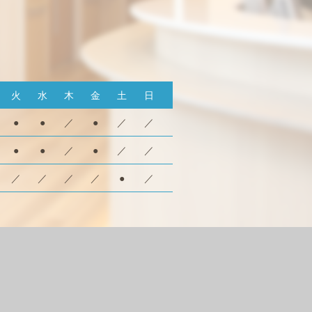
火
水
木
金
土
日
●
●
／
●
／
／
●
●
／
●
／
／
／
／
／
／
●
／